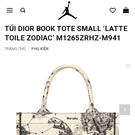
Bỏ
qua
nội
dung
TÚI DIOR BOOK TOTE SMALL ‘LATTE
TOILE ZODIAC’ M1265ZRHZ-M941
TRANG CHỦ
/
PHỤ KIỆN
Add to
wishlist