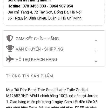
Gọi điện đặt hàng nhanh
Hotline: 078 3455 333 - 0964 907 954
Địa chỉ: Tầng 4, 72 Tây Sơn, Đống Đa, Hà Nội
561 Nguyễn Đình Chiểu, Quận 3, Hồ Chí Minh
CAM KẾT CHÍNH HÃNG
VẬN CHUYỂN - SHIPPING
HỖ TRỢ KHÁCH HÀNG
THÔNG TIN SẢN PHẨM
Mua Túi Dior Book Tote Small ‘Latte Toile Zodiac’
M1265ZRHZ-M941 chính hãng 100% có sẵn tại Jordan
1. Giao hàng miễn phí trong 1 ngày. Cam kết đền tiền X5
nếu phát hiện Fake. Đổi trả miễn phí size. FREE vệ sinh