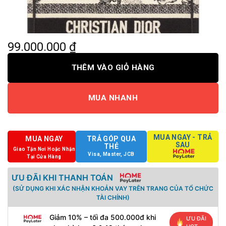
99.000.000
₫
THÊM VÀO GIỎ HÀNG
MUA NHANH
MUA NGAY - TRẢ
MUA NGAY
TRẢ GÓP QUA
SAU
THẺ
Giao Tận Nơi Hoặc Nhận
Visa, Master, JCB
Tại Cửa Hàng
ƯU ĐÃI KHI THANH TOÁN
(SỬ DỤNG KHI XÁC NHẬN KHOẢN VAY TRÊN TRANG CỦA TỔ CHỨC
TÀI CHÍNH)
Giảm 10% – tối đa 500.000đ khi
ƯU ĐÃI