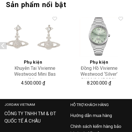
Sản phẩm nổi bật
Add to
Add to
wishlist
wishlist
Phụ kiện
Phụ kiện
Khuyên Tai Vivienne
Đồng Hồ Vivienne
Westwood Mini Bas
Westwood ‘Silver’
‘Silver’
DWVV244PGRSL
4.500.000
₫
8.200.000
₫
6202002502P116CNP116
JORDAN VIETNAM
HỖ TRỢ KHÁCH HÀNG
CÔNG TY TNHH TM & ĐT
Hướng dẫn mua hàng
QUỐC TẾ Á CHÂU
Chính sách kiểm hàng bảo