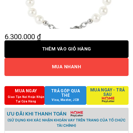
6.300.000
₫
THÊM VÀO GIỎ HÀNG
MUA NHANH
MUA NGAY - TRẢ
MUA NGAY
TRẢ GÓP QUA
SAU
THẺ
Giao Tận Nơi Hoặc Nhận
Visa, Master, JCB
Tại Cửa Hàng
ƯU ĐÃI KHI THANH TOÁN
(SỬ DỤNG KHI XÁC NHẬN KHOẢN VAY TRÊN TRANG CỦA TỔ CHỨC
TÀI CHÍNH)