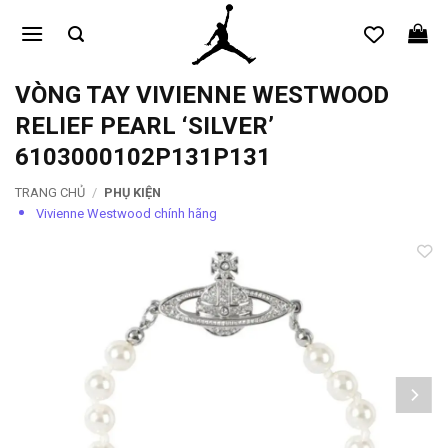
Bỏ
qua
nội
dung
VÒNG TAY VIVIENNE WESTWOOD
RELIEF PEARL ‘SILVER’
6103000102P131P131
TRANG CHỦ
/
PHỤ KIỆN
Vivienne Westwood chính hãng
Add to
wishlist