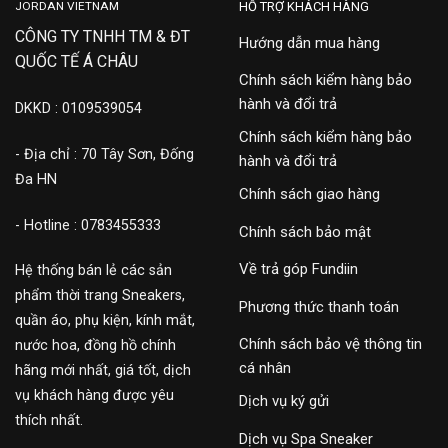
JORDAN VIETNAM
HỖ TRỢ KHÁCH HÀNG
CÔNG TY TNHH TM & ĐT
Hướng dẫn mua hàng
QUỐC TẾ Á CHÂU
Chính sách kiểm hàng bảo
hành và đổi trả
DKKD : 0109539054
Chính sách kiểm hàng bảo
- Địa chỉ : 70 Tây Sơn, Đống
hành và đổi trả
Đa HN
Chính sách giao hàng
- Hotline : 0783455333
Chính sách bảo mật
Về trả góp Fundiin
Hệ thống bán lẻ các sản
phẩm thời trang Sneakers,
Phương thức thanh toán
quần áo, phụ kiện, kính mắt,
Chính sách bảo vệ thông tin
nước hoa, đồng hồ chính
cá nhân
hãng mới nhất, giá tốt, dịch
vụ khách hàng được yêu
Dịch vụ ký gửi
thích nhất.
Dịch vụ Spa Sneaker