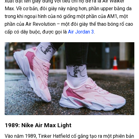
xuất đặt tên giày đúng với tiêu chí họ đề ra là Air Walker
Max. Về cơ bản, đôi giày này nặng hơn, phần upper bằng da
trong khi ngoại hình của nó giống một phần của AM1, một
phần của Air Revolution – một đôi giày thể thao bóng rổ cao
cấp có dây buộc, được gọi là
Air Jordan 3
.
1989: Nike Air Max Light
Vào năm 1989, ​​Tinker Hatfield cố gắng tạo ra một phiên bản