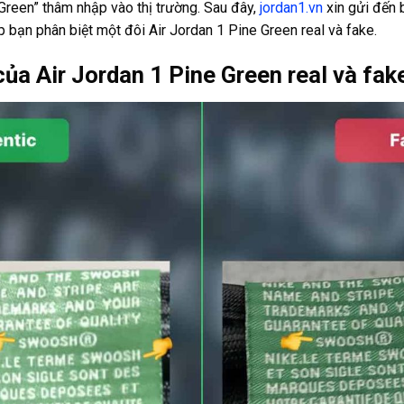
Green” thâm nhập vào thị trường. Sau đây,
jordan1.vn
xin gửi đến 
úp bạn phân biệt một đôi Air Jordan 1 Pine Green real và fake.
của Air Jordan 1 Pine Green real và fak