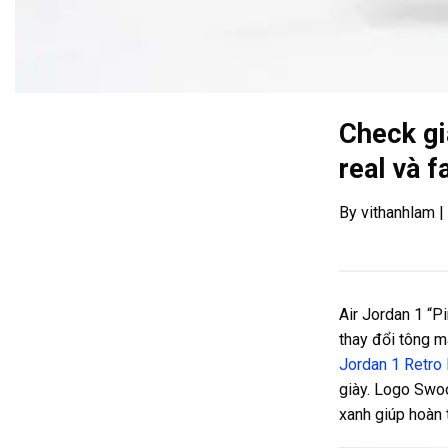
Check gi
real và f
By vithanhlam 
Air Jordan 1 “P
thay đổi tông m
Jordan 1 Retro
giày. Logo Sw
xanh giúp hoàn 