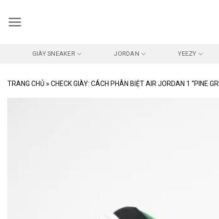
Bỏ
qua
nội
dung
GIÀY SNEAKER
JORDAN
YEEZY
TRANG CHỦ
»
CHECK GIÀY: CÁCH PHÂN BIỆT AIR JORDAN 1 “PINE G