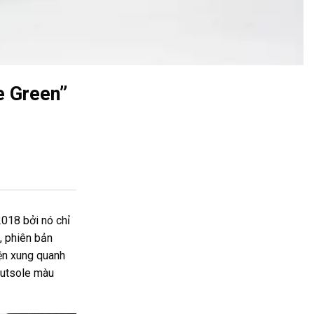
e Green”
2018 bởi nó chỉ
, phiên bản
ện xung quanh
outsole màu