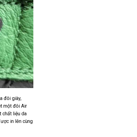
a đôi giày,
t một đôi Air
 chất liệu da
được in lên cùng