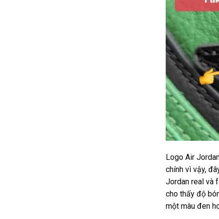
Logo Air Jordan
chính vì vậy, đâ
Jordan real và 
cho thấy độ bón
một màu đen ho