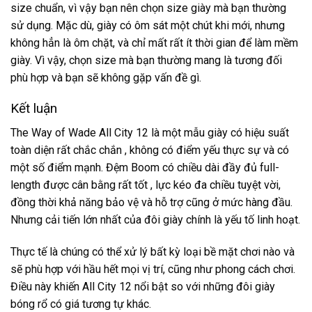
size chuẩn, vì vậy bạn nên chọn size giày mà bạn thường
sử dụng. Mặc dù, giày có ôm sát một chút khi mới, nhưng
không hẳn là ôm chặt, và chỉ mất rất ít thời gian để làm mềm
giày. Vì vậy, chọn size mà bạn thường mang là tương đối
phù hợp và bạn sẽ không gặp vấn đề gì.
Kết luận
The Way of Wade All City 12 là một mẫu giày có hiệu suất
toàn diện rất chắc chắn , không có điểm yếu thực sự và có
một số điểm mạnh. Đệm Boom có ​​chiều dài đầy đủ full-
length được cân bằng rất tốt , lực kéo đa chiều tuyệt vời,
đồng thời khả năng bảo vệ và hỗ trợ cũng ở mức hàng đầu.
Nhưng cải tiến lớn nhất của đôi giày chính là yếu tố linh hoạt.
Thực tế là chúng có thể xử lý bất kỳ loại bề mặt chơi nào và
sẽ phù hợp với hầu hết mọi vị trí, cũng như phong cách chơi.
Điều này khiến All City 12 nổi bật so với những đôi giày
bóng rổ có giá tương tự khác.