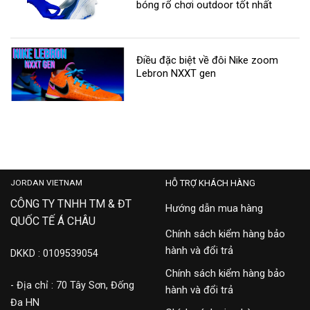
bóng rổ chơi outdoor tốt nhất
Điều đặc biệt về đôi Nike zoom
Lebron NXXT gen
JORDAN VIETNAM
HỖ TRỢ KHÁCH HÀNG
CÔNG TY TNHH TM & ĐT
Hướng dẫn mua hàng
QUỐC TẾ Á CHÂU
Chính sách kiểm hàng bảo
hành và đổi trả
DKKD : 0109539054
Chính sách kiểm hàng bảo
- Địa chỉ : 70 Tây Sơn, Đống
hành và đổi trả
Đa HN