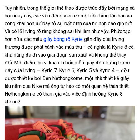
Tuy nhiên, trong thế giới thể thao được thúc đẩy bởi mạng xã
hội ngày nay, các vận động viên có một nền tảng lớn hơn và
công khai hơn để bày tỏ sự bất bình của họ hơn bao giờ hết.
Và có lẽ Irving rõ ràng không sai khi làm như vậy. Phức tạp
hơn nữa, các mẫu
giày bóng rổ Kyrie
gần đây của Irving
thường được phát hành vào mùa thu – có nghĩa là Kyrie 8 có
khả năng đã đi vào giai đoạn sản xuất và không thể thay
đổi. Một điểm thú vị khác là bốn mẫu giày đặc trưng trước
đây của Irving — Kyrie 7, Kyrie 6, Kyrie 5 và Kyrie 4 — đều
được thiết kế bởi Ben Nethongkome, một nhà thiết kế giày
lâu năm của Nike mà ông tự hào có mối quan hệ thân thiết.
Nethongkome có tham gia vào việc định hướng Kyrie 8
không?