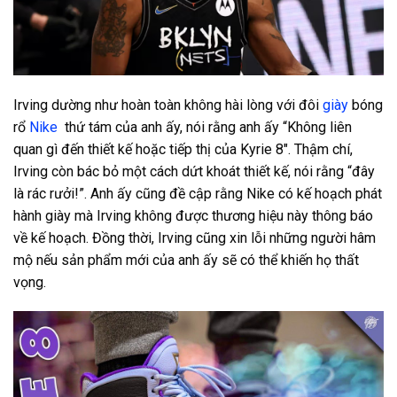
Irving dường như hoàn toàn không hài lòng với đôi
giày
bóng
rổ
Nike
thứ tám của anh ấy, nói rằng anh ấy “Không liên
quan gì đến thiết kế hoặc tiếp thị của Kyrie 8″. Thậm chí,
Irving còn bác bỏ một cách dứt khoát thiết kế, nói rằng “đây
là rác rưởi!”. Anh ấy cũng đề cập rằng Nike có kế hoạch phát
hành giày mà Irving không được thương hiệu này thông báo
về kế hoạch. Đồng thời, Irving cũng xin lỗi những người hâm
mộ nếu sản phẩm mới của anh ấy sẽ có thể khiến họ thất
vọng.