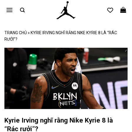
Bỏ
qua
nội
dung
TRANG CHỦ
»
KYRIE IRVING NGHĨ RẰNG NIKE KYRIE 8 LÀ “RÁC
RƯỞI”?
Kyrie Irving nghĩ rằng Nike Kyrie 8 là
“Rác rưởi”?