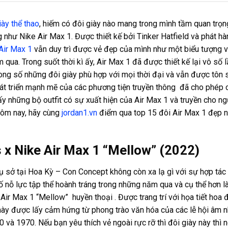
iày thể thao
, hiếm có đôi giày nào mang trong mình tầm quan trọn
g như Nike Air Max 1. Được thiết kế bởi Tinker Hatfield và phát hà
Air Max 1
vẫn duy trì được vẻ đẹp của mình như một biểu tượng v
qua. Trong suốt thời kì ấy, Air Max 1 đã được thiết kế lại vô số 
rong số những đôi giày phù hợp với mọi thời đại và vẫn được tôn
át triển mạnh mẽ của các phương tiện truyền thông đã cho phép c
ấy những bộ outfit có sự xuất hiện của Air Max 1 và truyền cho 
ôm nay, hãy cùng
jordan1.vn
điểm qua top 15 đôi Air Max 1 đẹp n
 x Nike Air Max 1 “Mellow” (2022)
rụ sở tại Hoa Kỳ – Con Concept không còn xa lạ gì với sự hợp tác
ố nỗ lực tập thể hoành tráng trong những năm qua và cụ thể hơn l
ir Max 1 “Mellow” huyền thoại . Được trang trí với họa tiết hoa đ
này được lấy cảm hứng từ phong trào văn hóa của các lễ hội âm n
và 1970. Nếu bạn yêu thích vẻ ngoài rực rỡ thì đôi giày này thì 