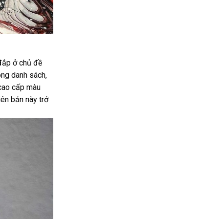
 đắp ở chủ đề
ong danh sách,
 cao cấp màu
iên bản này trở