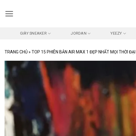
Bỏ
qua
nội
dung
GIÀY SNEAKER
JORDAN
YEEZY
TRANG CHỦ
»
TOP 15 PHIÊN BẢN AIR MAX 1 ĐẸP NHẤT MỌI THỜI ĐẠI