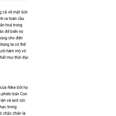
g cả về mặt lịch
nh ra toàn cầu
ăn hoá trong
lần để biến nó
 sùng cho đến
húng ta có thể
người hâm mộ vô
hất mọi thời đại
 của Nike bởi họ
à phiên bản Con
iện và axit sôi
hạc trong
nó chắc chắn là