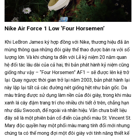
Nike Air Force 1 Low ‘Four Horsemen’
Khi LeBron James ký hợp đồng với Nike, thương hiệu đã ăn
mừng thông qua những đôi giày thể thao được bán ra với số
lượng lớn. Và khi chúng ta đến với Lễ kỷ niệm 20 năm quan
hệ đối tác lâu dài của cả hai, thì bản phát hành kỷ niệm cũng
giống như vậy – “Four Horsemen” AF1 – sẽ được lên kệ trở
lại. Quay ngược thời gian trở lại năm 2003, bản phát hành lại
này lặp lại tất cả các đường nét giống hệt như bản gốc. Da
màu trắng được sử dụng làm nền của đôi giày, trong khi màu
xanh lá cây đậm trang trí cho nhiều chi tiết ở trên, chẳng hạn
như dấu Swoosh, đế ngoài và nhãn hiệu. Vẫn chưa biết liệu
đây sẽ là một phiên bản cổ điển của phối màu St. Vincent St.
Mary độc quyền hay một phối màu mang tính đổi mới nhưng
chúng ta có thể mong đợi một đôi giày với tính năng thiết kế