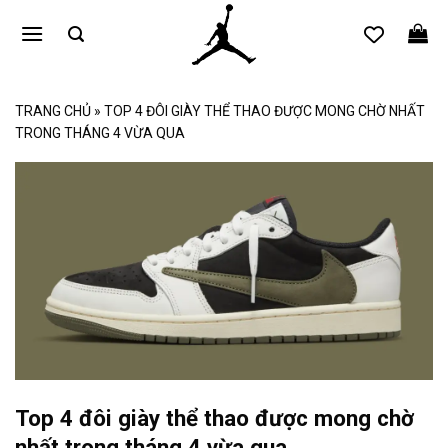
Bỏ
qua
nội
dung
TRANG CHỦ
»
TOP 4 ĐÔI GIÀY THỂ THAO ĐƯỢC MONG CHỜ NHẤT
TRONG THÁNG 4 VỪA QUA
Top 4 đôi giày thể thao được mong chờ
nhất trong tháng 4 vừa qua