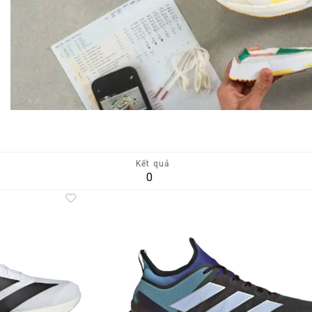
Kết quả
0
Add to
A
wishlist
wi