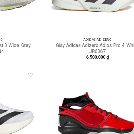
RO
ADIDAS ADIZERO
t 3 Wide ‘Grey
Giày Adidas Adizero Adios Pro 4 ‘Whi
84
JR6367
₫
6.500.000
₫
Add to
A
wishlist
wi