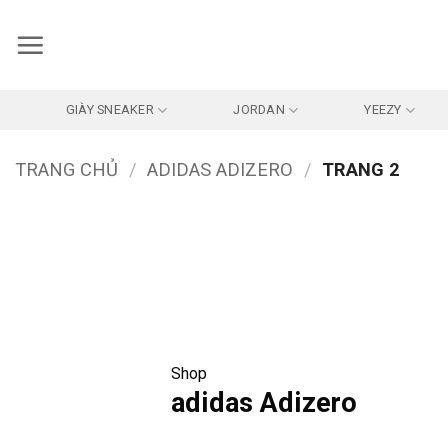
Bỏ
qua
nội
dung
GIÀY SNEAKER
JORDAN
YEEZY
TRANG CHỦ
/
ADIDAS ADIZERO
/
TRANG 2
Shop
adidas Adizero