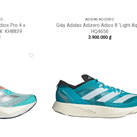
RO
ADIDAS ADIZERO
dios Pro 4 x
Giày Adidas Adizero Adios 8 ‘Light Aq
k’ KH8839
HQ4656
₫
3.900.000
₫
Add to
A
wishlist
wi