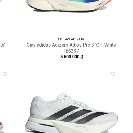
ADIDAS ADIZERO
te’
Giày adidas Adizero Adios Pro 3 ‘Off White’
IE6237
5.500.000
₫
dd to
Add to
shlist
wishlist