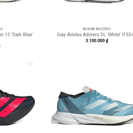
RO
ADIDAS ADIZERO
n 13 ‘Dark Blue’
Giày Adidas Adizero SL ‘White’ IF55
3.100.000
₫
₫
Add to
A
wishlist
wi