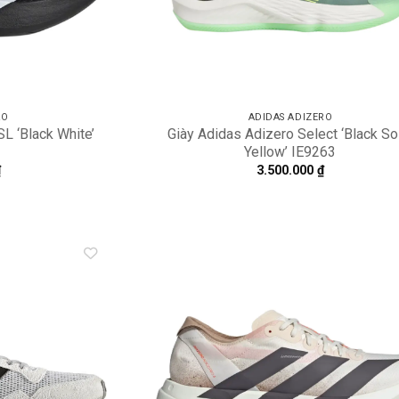
RO
ADIDAS ADIZERO
L ‘Black White’
Giày Adidas Adizero Select ‘Black So
Yellow’ IE9263
₫
3.500.000
₫
Add to
A
wishlist
wi