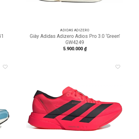
ADIDAS ADIZERO
41
Giày Adidas Adizero Adios Pro 3.0 ‘Green’
GW4249
5.900.000
₫
dd to
Add to
shlist
wishlist