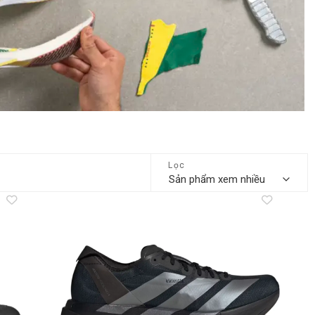
Lọc
dd to
Add to
shlist
wishlist