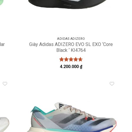
ADIDAS ADIZERO
lar
Giày Adidas ADIZERO EVO SL EXO ‘Core
Black ‘ KI4764
Được xếp
4.200.000
₫
hạng
4.67
5 sao
dd to
Add to
shlist
wishlist