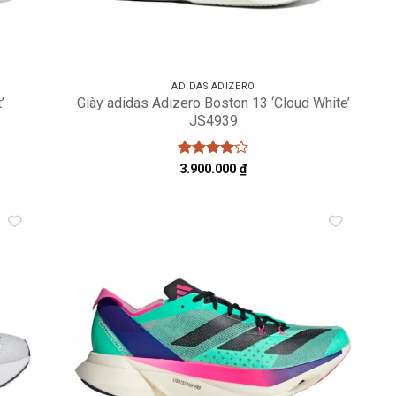
ADIDAS ADIZERO
’
Giày adidas Adizero Boston 13 ‘Cloud White’
JS4939
Được
3.900.000
₫
xếp hạng
4
5 sao
dd to
Add to
shlist
wishlist