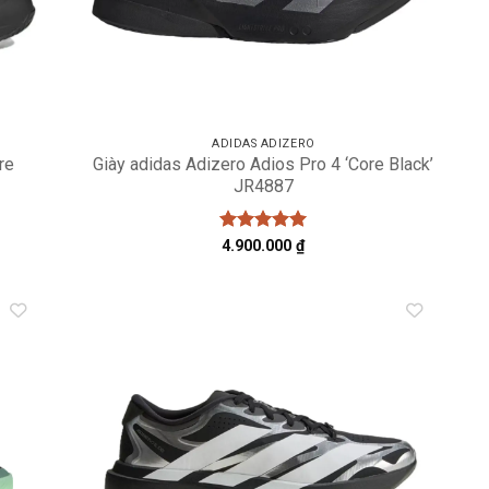
ADIDAS ADIZERO
re
Giày adidas Adizero Adios Pro 4 ‘Core Black’
JR4887
Được xếp
4.900.000
₫
hạng
5
5
sao
dd to
Add to
shlist
wishlist