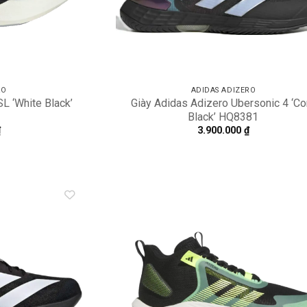
RO
ADIDAS ADIZERO
L ‘White Black’
Giày Adidas Adizero Ubersonic 4 ‘Co
Black’ HQ8381
₫
3.900.000
₫
Add to
A
wishlist
wi