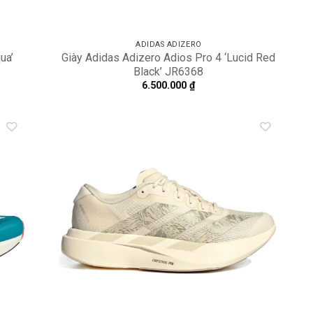
ADIDAS ADIZERO
ua’
Giày Adidas Adizero Adios Pro 4 ‘Lucid Red
Black’ JR6368
6.500.000
₫
dd to
Add to
shlist
wishlist