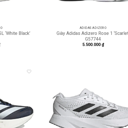
RO
ADIDAS ADIZERO
L ‘White Black’
Giày Adidas Adizero Rose 1 ‘Scarlet
G57744
₫
5.500.000
₫
Add to
A
wishlist
wi