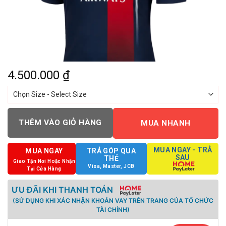
4.500.000
₫
THÊM VÀO GIỎ HÀNG
MUA NHANH
MUA NGAY - TRẢ
MUA NGAY
TRẢ GÓP QUA
SAU
THẺ
Giao Tận Nơi Hoặc Nhận
Visa, Master, JCB
Tại Cửa Hàng
ƯU ĐÃI KHI THANH TOÁN
(SỬ DỤNG KHI XÁC NHẬN KHOẢN VAY TRÊN TRANG CỦA TỔ CHỨC
TÀI CHÍNH)