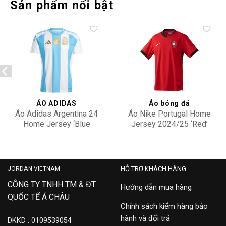
Sản phẩm nổi bật
Add to
Add to
wishlist
wishlist
ÁO ADIDAS
Áo bóng đá
Áo Adidas Argentina 24
Áo Nike Portugal Home
Home Jersey ‘Blue
Jersey 2024/25 ‘Red’
White’ IP8409
FJ4275-657
2,200,000
3,500,000
JORDAN VIETNAM
HỖ TRỢ KHÁCH HÀNG
CÔNG TY TNHH TM & ĐT
Hướng dẫn mua hàng
QUỐC TẾ Á CHÂU
Chính sách kiểm hàng bảo
hành và đổi trả
DKKD : 0109539054