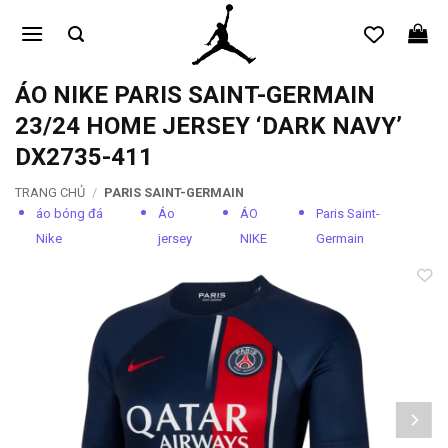
Bỏ
qua
nội
dung
ÁO NIKE PARIS SAINT-GERMAIN
23/24 HOME JERSEY ‘DARK NAVY’
DX2735-411
TRANG CHỦ
/
PARIS SAINT-GERMAIN
áo bóng đá
Áo
ÁO
Paris Saint-
Nike
jersey
NIKE
Germain
Add to
wishlist