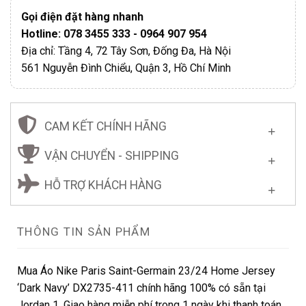
Gọi điện đặt hàng nhanh
Hotline: 078 3455 333 - 0964 907 954
Địa chỉ: Tầng 4, 72 Tây Sơn, Đống Đa, Hà Nội
561 Nguyễn Đình Chiểu, Quận 3, Hồ Chí Minh
CAM KẾT CHÍNH HÃNG
VẬN CHUYỂN - SHIPPING
HỖ TRỢ KHÁCH HÀNG
THÔNG TIN SẢN PHẨM
Mua Áo Nike Paris Saint-Germain 23/24 Home Jersey
‘Dark Navy’ DX2735-411 chính hãng 100% có sẵn tại
Jordan 1. Giao hàng miễn phí trong 1 ngày khi thanh toán