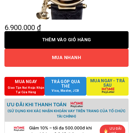
6.900.000
₫
THÊM VÀO GIỎ HÀNG
MUA NHANH
MUA NGAY - TRẢ
MUA NGAY
TRẢ GÓP QUA
SAU
THẺ
Giao Tận Nơi Hoặc Nhận
Visa, Master, JCB
Tại Cửa Hàng
ƯU ĐÃI KHI THANH TOÁN
(SỬ DỤNG KHI XÁC NHẬN KHOẢN VAY TRÊN TRANG CỦA TỔ CHỨC
TÀI CHÍNH)
Giảm 10% – tối đa 500.000đ khi
ƯU ĐÃI