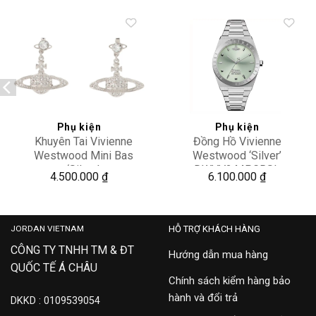
Add to
Add to
wishlist
wishlist
Phụ kiện
Phụ kiện
Khuyên Tai Vivienne
Đồng Hồ Vivienne
Westwood Mini Bas
Westwood ‘Silver’
‘Silver’
DWVV244PGRSL
4.500.000
₫
6.100.000
₫
6202002502P116CNP116
JORDAN VIETNAM
HỖ TRỢ KHÁCH HÀNG
CÔNG TY TNHH TM & ĐT
Hướng dẫn mua hàng
QUỐC TẾ Á CHÂU
Chính sách kiểm hàng bảo
hành và đổi trả
DKKD : 0109539054