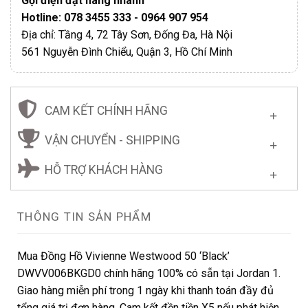
Gọi điện đặt hàng nhanh
Hotline: 078 3455 333 - 0964 907 954
Địa chỉ: Tầng 4, 72 Tây Sơn, Đống Đa, Hà Nội
561 Nguyễn Đình Chiểu, Quận 3, Hồ Chí Minh
CAM KẾT CHÍNH HÃNG
VẬN CHUYỂN - SHIPPING
HỖ TRỢ KHÁCH HÀNG
THÔNG TIN SẢN PHẨM
Mua Đồng Hồ Vivienne Westwood 50 ‘Black’
DWVV006BKGD0 chính hãng 100% có sẵn tại Jordan 1.
Giao hàng miễn phí trong 1 ngày khi thanh toán đầy đủ
tổng giá trị đơn hàng. Cam kết đền tiền X5 nếu phát hiện