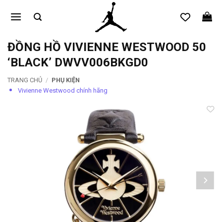
Bỏ
qua
nội
dung
ĐỒNG HỒ VIVIENNE WESTWOOD 50
‘BLACK’ DWVV006BKGD0
TRANG CHỦ
/
PHỤ KIỆN
Vivienne Westwood chính hãng
Add to
wishlist