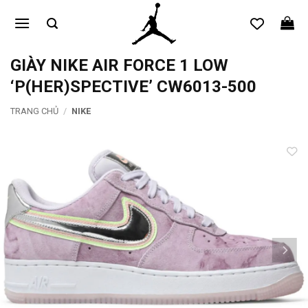
Bỏ
qua
nội
dung
GIÀY NIKE AIR FORCE 1 LOW
‘P(HER)SPECTIVE’ CW6013-500
TRANG CHỦ
/
NIKE
Add to
wishlist