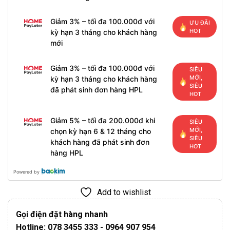
Giảm 3% – tối đa 100.000đ với
ƯU ĐÃI
HOT
kỳ hạn 3 tháng cho khách hàng
mới
Giảm 3% – tối đa 100.000đ với
SIÊU
MỚI,
kỳ hạn 3 tháng cho khách hàng
SIÊU
đã phát sinh đơn hàng HPL
HOT
Giảm 5% – tối đa 200.000đ khi
SIÊU
MỚI,
chọn kỳ hạn 6 & 12 tháng cho
SIÊU
khách hàng đã phát sinh đơn
HOT
hàng HPL
Powered by
Add to wishlist
Gọi điện đặt hàng nhanh
Hotline: 078 3455 333 - 0964 907 954