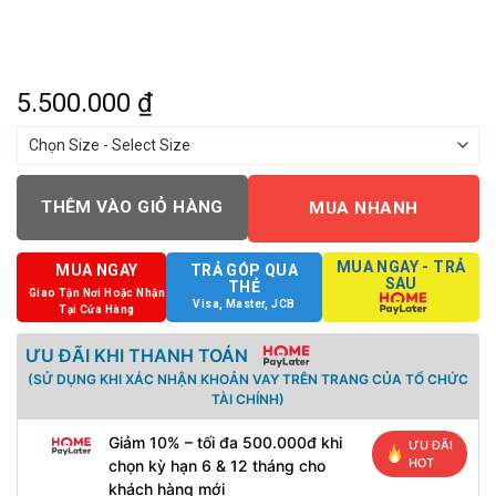
5.500.000
₫
THÊM VÀO GIỎ HÀNG
MUA NHANH
MUA NGAY - TRẢ
MUA NGAY
TRẢ GÓP QUA
SAU
THẺ
Giao Tận Nơi Hoặc Nhận
Visa, Master, JCB
Tại Cửa Hàng
ƯU ĐÃI KHI THANH TOÁN
(SỬ DỤNG KHI XÁC NHẬN KHOẢN VAY TRÊN TRANG CỦA TỔ CHỨC
TÀI CHÍNH)
Giảm 10% – tối đa 500.000đ khi
ƯU ĐÃI
HOT
chọn kỳ hạn 6 & 12 tháng cho
khách hàng mới