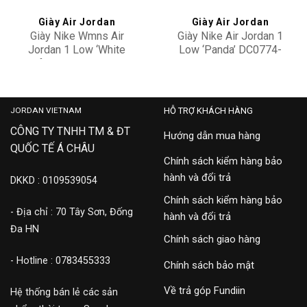
Giày Air Jordan
Giày Air Jordan
Giày Nike Wmns Air
Giày Nike Air Jordan 1
Jordan 1 Low ‘White
Low ‘Panda’ DC0774-
Wolf Grey’ DC0774-105
101
3,500,000
3,500,000
JORDAN VIETNAM
HỖ TRỢ KHÁCH HÀNG
CÔNG TY TNHH TM & ĐT
Hướng dẫn mua hàng
QUỐC TẾ Á CHÂU
Chính sách kiểm hàng bảo
hành và đổi trả
DKKD : 0109539054
Chính sách kiểm hàng bảo
- Địa chỉ : 70 Tây Sơn, Đống
hành và đổi trả
Đa HN
Chính sách giao hàng
- Hotline : 0783455333
Chính sách bảo mật
Về trả góp Fundiin
Hệ thống bán lẻ các sản