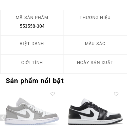
MÃ SẢN PHẨM
THƯƠNG HIỆU
553558-304
BIỆT DANH
MÀU SẮC
GIỚI TÍNH
NGÀY SẢN XUẤT
Sản phẩm nổi bật
Add to
Add to
wishlist
wishlist