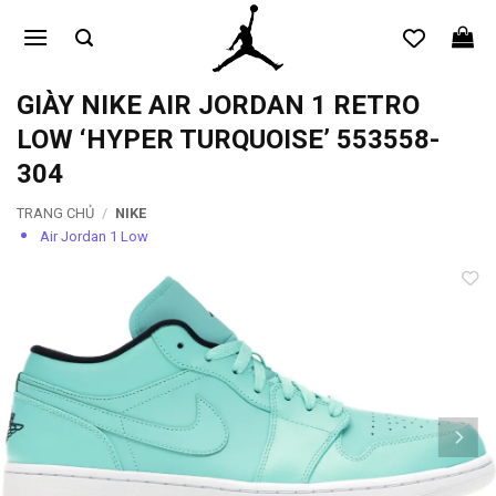
Bỏ
qua
nội
dung
GIÀY NIKE AIR JORDAN 1 RETRO
LOW ‘HYPER TURQUOISE’ 553558-
304
TRANG CHỦ
/
NIKE
Air Jordan 1 Low
Add to
wishlist