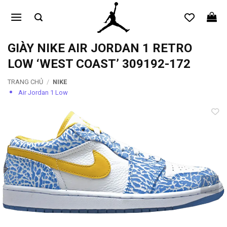
Bỏ
qua
nội
dung
GIÀY NIKE AIR JORDAN 1 RETRO
LOW ‘WEST COAST’ 309192-172
TRANG CHỦ
/
NIKE
Air Jordan 1 Low
Add to
wishlist