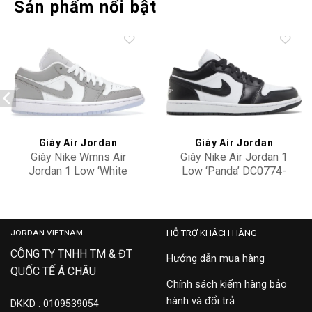
Sản phẩm nổi bật
Add to
Add to
wishlist
wishlist
Giày Air Jordan
Giày Air Jordan
Giày Nike Wmns Air
Giày Nike Air Jordan 1
Jordan 1 Low ‘White
Low ‘Panda’ DC0774-
Wolf Grey’ DC0774-105
101
3,500,000
3,500,000
JORDAN VIETNAM
HỖ TRỢ KHÁCH HÀNG
CÔNG TY TNHH TM & ĐT
Hướng dẫn mua hàng
QUỐC TẾ Á CHÂU
Chính sách kiểm hàng bảo
hành và đổi trả
DKKD : 0109539054