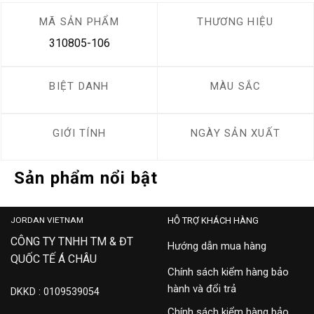
MÃ SẢN PHẨM
THƯƠNG HIỆU
310805-106
BIỆT DANH
MÀU SẮC
GIỚI TÍNH
NGÀY SẢN XUẤT
Sản phẩm nổi bật
JORDAN VIETNAM
HỖ TRỢ KHÁCH HÀNG
CÔNG TY TNHH TM & ĐT
Hướng dẫn mua hàng
QUỐC TẾ Á CHÂU
Chính sách kiểm hàng bảo
hành và đổi trả
DKKD : 0109539054
Chính sách kiểm hàng bảo