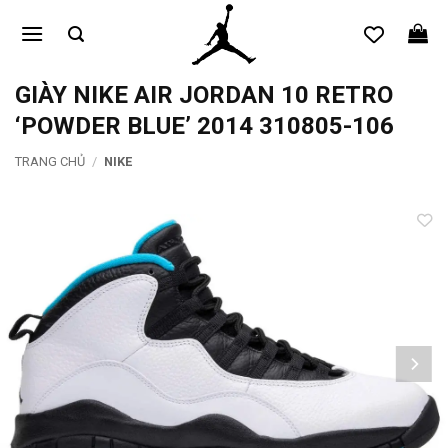
Bỏ
qua
nội
dung
GIÀY NIKE AIR JORDAN 10 RETRO
‘POWDER BLUE’ 2014 310805-106
TRANG CHỦ
/
NIKE
Add to
wishlist