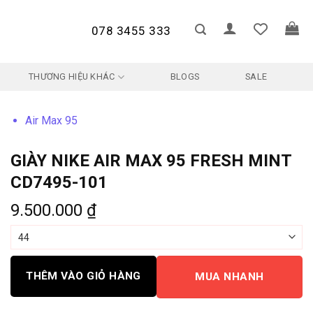
078 3455 333
THƯƠNG HIỆU KHÁC
BLOGS
SALE
Air Max 95
GIÀY NIKE AIR MAX 95 FRESH MINT
CD7495-101
9.500.000
₫
THÊM VÀO GIỎ HÀNG
MUA NHANH