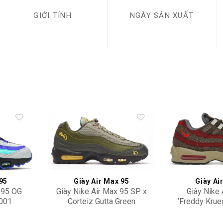
GIỚI TÍNH
NGÀY SẢN XUẤT
Add to
Add to
wishlist
wishlist
 95
Giày Air Max 95
Giày Ai
 95 OG
Giày Nike Air Max 95 SP x
Giày Nike 
-001
Corteiz Gutta Green
‘Freddy Krue
FB2709-300
2
26,900,000
8,50