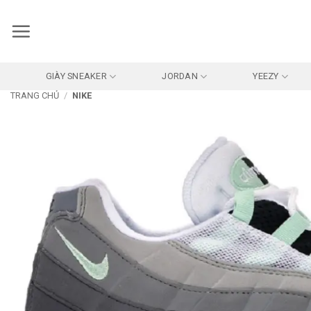
Bỏ
qua
nội
dung
GIÀY SNEAKER
JORDAN
YEEZY
TRANG CHỦ
/
NIKE