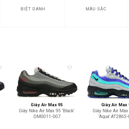
BIỆT DANH
MÀU SẮC
to
Add to
ist
wishlist
Giày Air Max 95
Giày Air Max
Giày Nike Air Max 95 ‘Black’
Giày Nike Air Max
DM0011-007
‘Aqua’ AT2865
5,500,000
2,100,000