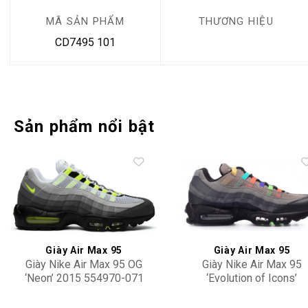
MÃ SẢN PHẨM
THƯƠNG HIỆU
CD7495 101
Sản phẩm nổi bật
Add to
Add 
wishlist
wishl
Giày Air Max 95
Giày Air Max 95
Giày Nike Air Max 95 OG
Giày Nike Air Max 95
‘Neon’ 2015 554970-071
‘Evolution of Icons’
CW6575-001
12,900,000
5,500,000