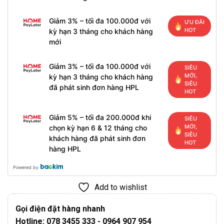
Giảm 3% – tối đa 100.000đ với
ƯU ĐÃI
HOT
kỳ hạn 3 tháng cho khách hàng
mới
Giảm 3% – tối đa 100.000đ với
SIÊU
MỚI,
kỳ hạn 3 tháng cho khách hàng
SIÊU
đã phát sinh đơn hàng HPL
HOT
Giảm 5% – tối đa 200.000đ khi
SIÊU
MỚI,
chọn kỳ hạn 6 & 12 tháng cho
SIÊU
khách hàng đã phát sinh đơn
HOT
hàng HPL
Powered by
Add to wishlist
Gọi điện đặt hàng nhanh
Hotline: 078 3455 333 - 0964 907 954