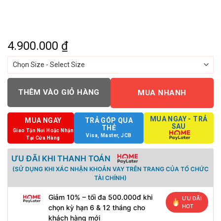
4.900.000
₫
THÊM VÀO GIỎ HÀNG
MUA NHANH
MUA NGAY - TRẢ
MUA NGAY
TRẢ GÓP QUA
SAU
THẺ
Giao Tận Nơi Hoặc Nhận
Visa, Master, JCB
Tại Cửa Hàng
ƯU ĐÃI KHI THANH TOÁN
(SỬ DỤNG KHI XÁC NHẬN KHOẢN VAY TRÊN TRANG CỦA TỔ CHỨC
TÀI CHÍNH)
Giảm 10% – tối đa 500.000đ khi
ƯU ĐÃI
HOT
chọn kỳ hạn 6 & 12 tháng cho
khách hàng mới