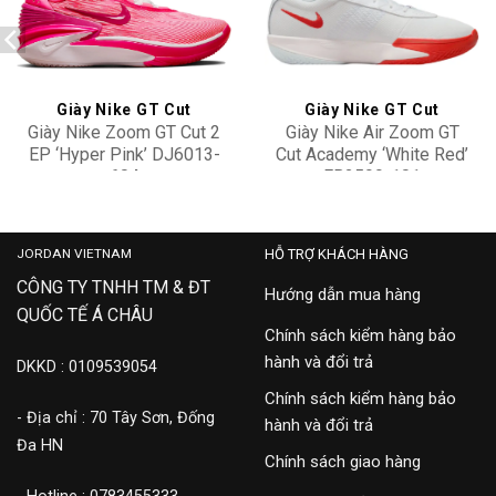
Add to
Add to
wishlist
wishlist
Giày Nike GT Cut
Giày Nike GT Cut
Giày Nike Zoom GT Cut 2
Giày Nike Air Zoom GT
EP ‘Hyper Pink’ DJ6013-
Cut Academy ‘White Red’
604
FB2599-101
4,900,000
3,100,000
JORDAN VIETNAM
HỖ TRỢ KHÁCH HÀNG
CÔNG TY TNHH TM & ĐT
Hướng dẫn mua hàng
QUỐC TẾ Á CHÂU
Chính sách kiểm hàng bảo
hành và đổi trả
DKKD : 0109539054
Chính sách kiểm hàng bảo
- Địa chỉ : 70 Tây Sơn, Đống
hành và đổi trả
Đa HN
Chính sách giao hàng