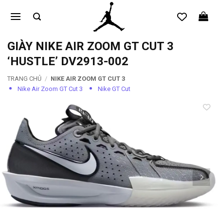
Bỏ
qua
nội
dung
GIÀY NIKE AIR ZOOM GT CUT 3
‘HUSTLE’ DV2913-002
TRANG CHỦ
/
NIKE AIR ZOOM GT CUT 3
Nike Air Zoom GT Cut 3
Nike GT Cut
Add to
wishlist