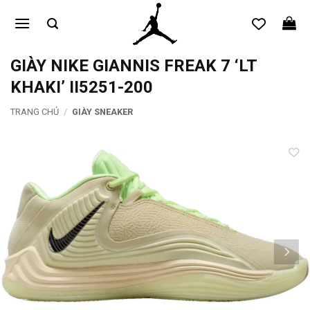
Bỏ
qua
nội
dung
GIÀY NIKE GIANNIS FREAK 7 ‘LT
KHAKI’ II5251-200
TRANG CHỦ
/
GIÀY SNEAKER
Add to
wishlist