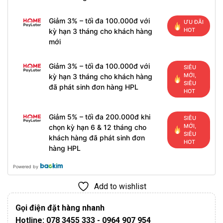
Giảm 3% – tối đa 100.000đ với
ƯU ĐÃI
HOT
kỳ hạn 3 tháng cho khách hàng
mới
Giảm 3% – tối đa 100.000đ với
SIÊU
MỚI,
kỳ hạn 3 tháng cho khách hàng
SIÊU
đã phát sinh đơn hàng HPL
HOT
Giảm 5% – tối đa 200.000đ khi
SIÊU
MỚI,
chọn kỳ hạn 6 & 12 tháng cho
SIÊU
khách hàng đã phát sinh đơn
HOT
hàng HPL
Powered by
Add to wishlist
Gọi điện đặt hàng nhanh
Hotline: 078 3455 333 - 0964 907 954