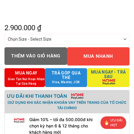
2.900.000
₫
THÊM VÀO GIỎ HÀNG
MUA NHANH
MUA NGAY - TRẢ
MUA NGAY
TRẢ GÓP QUA
SAU
THẺ
Giao Tận Nơi Hoặc Nhận
Visa, Master, JCB
Tại Cửa Hàng
ƯU ĐÃI KHI THANH TOÁN
(SỬ DỤNG KHI XÁC NHẬN KHOẢN VAY TRÊN TRANG CỦA TỔ CHỨC
TÀI CHÍNH)
Giảm 10% – tối đa 500.000đ khi
ƯU ĐÃI
HOT
chọn kỳ hạn 6 & 12 tháng cho
khách hàng mới