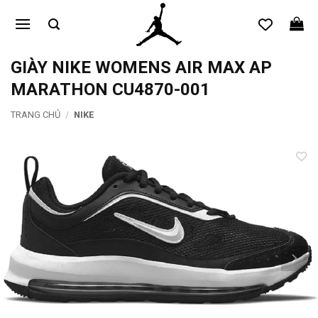
Bỏ
qua
nội
dung
GIÀY NIKE WOMENS AIR MAX AP
MARATHON CU4870-001
TRANG CHỦ
/
NIKE
Add to
wishlist