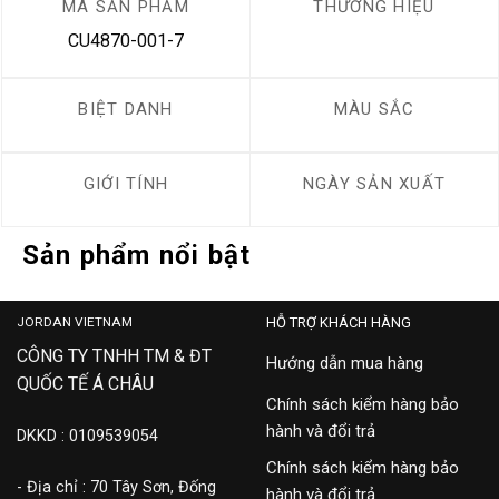
MÃ SẢN PHẨM
THƯƠNG HIỆU
CU4870-001-7
BIỆT DANH
MÀU SẮC
GIỚI TÍNH
NGÀY SẢN XUẤT
Sản phẩm nổi bật
JORDAN VIETNAM
HỖ TRỢ KHÁCH HÀNG
CÔNG TY TNHH TM & ĐT
Hướng dẫn mua hàng
QUỐC TẾ Á CHÂU
Chính sách kiểm hàng bảo
hành và đổi trả
DKKD : 0109539054
Chính sách kiểm hàng bảo
- Địa chỉ : 70 Tây Sơn, Đống
hành và đổi trả