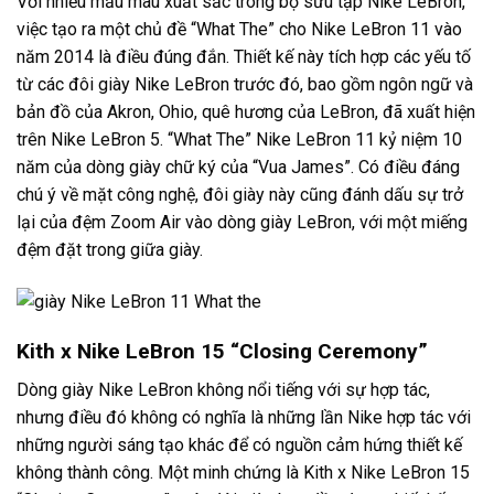
Với nhiều mẫu màu xuất sắc trong bộ sưu tập Nike LeBron,
việc tạo ra một chủ đề “What The” cho Nike LeBron 11 vào
năm 2014 là điều đúng đắn. Thiết kế này tích hợp các yếu tố
từ các đôi giày Nike LeBron trước đó, bao gồm ngôn ngữ và
bản đồ của Akron, Ohio, quê hương của LeBron, đã xuất hiện
trên Nike LeBron 5. “What The” Nike LeBron 11 kỷ niệm 10
năm của dòng giày chữ ký của “Vua James”. Có điều đáng
chú ý về mặt công nghệ, đôi giày này cũng đánh dấu sự trở
lại của đệm Zoom Air vào dòng giày LeBron, với một miếng
đệm đặt trong giữa giày.
Kith x Nike LeBron 15 “Closing Ceremony”
Dòng giày Nike LeBron không nổi tiếng với sự hợp tác,
nhưng điều đó không có nghĩa là những lần Nike hợp tác với
những người sáng tạo khác để có nguồn cảm hứng thiết kế
không thành công. Một minh chứng là Kith x Nike LeBron 15