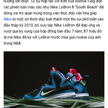
hưởng lớn nhất. Từ sự hợp tác với Kith của Ronnie Fieg đến
các phiên bản màu sắc như Nike LeBron 8 “South Beach” đã
đóng vai trò quan trọng trong việc thúc đẩy văn hóa giày
Nike
từ một sở thích đặc biệt thành một thú vui phổ biến vào
đầu thập kỷ 2010, bộ sưu tập Nike LeBron đã đáp ứng và
vượt qua kỳ vọng của hợp đồng ban đầu 7 năm, 87 triệu đô
la mà Nike đã ký với LeBron trước mùa giải rookie của anh
trong NBA.