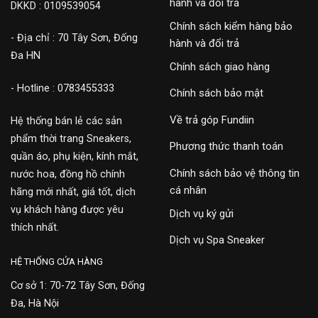
hành và đổi trả
DKKD : 0109539054
Chính sách kiểm hàng bảo
- Địa chỉ : 70 Tây Sơn, Đống
hành và đổi trả
Đa HN
Chính sách giao hàng
- Hotline : 0783455333
Chính sách bảo mật
Về trả góp Fundiin
Hệ thống bán lẻ các sản
phẩm thời trang Sneakers,
Phương thức thanh toán
quần áo, phụ kiện, kính mắt,
Chính sách bảo vệ thông tin
nước hoa, đồng hồ chính
cá nhân
hãng mới nhất, giá tốt, dịch
vụ khách hàng được yêu
Dịch vụ ký gửi
thích nhất.
Dịch vụ Spa Sneaker
HỆ THỐNG CỬA HÀNG
Cơ sở 1: 70-72 Tây Sơn, Đống
Đa, Hà Nội