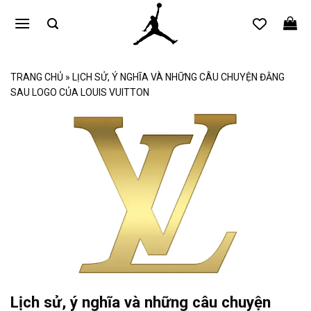
Bỏ
qua
nội
dung
TRANG CHỦ
»
LỊCH SỬ, Ý NGHĨA VÀ NHỮNG CÂU CHUYỆN ĐẰNG
SAU LOGO CỦA LOUIS VUITTON
Lịch sử, ý nghĩa và những câu chuyện