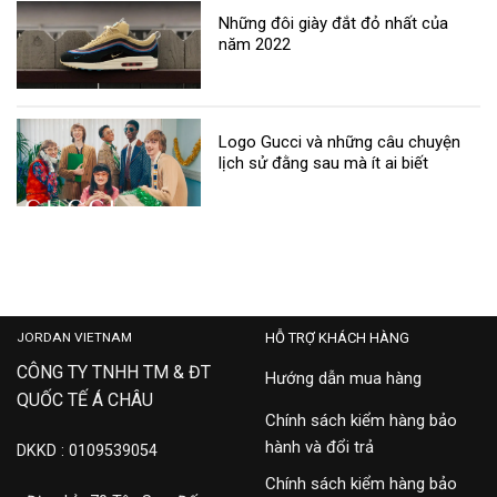
Những đôi giày đắt đỏ nhất của
năm 2022
Logo Gucci và những câu chuyện
lịch sử đằng sau mà ít ai biết
JORDAN VIETNAM
HỖ TRỢ KHÁCH HÀNG
CÔNG TY TNHH TM & ĐT
Hướng dẫn mua hàng
QUỐC TẾ Á CHÂU
Chính sách kiểm hàng bảo
hành và đổi trả
DKKD : 0109539054
Chính sách kiểm hàng bảo