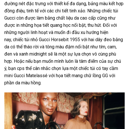
đường nét đặc trưng với thiết kế đa dạng, bảng màu kết hợp
đồng điệu, tinh tế với các chi tiết tinh xảo. Những chiếc túi
Gucci còn được làm bằng chất liệu da cao cấp cũng như
được in những họa tiết quang học nổi bật, thu hút. Đối với
những người linh hoạt và muốn đi đầu xu hướng hiện
nay, chiếc túi nhỏ Gucci Horsebit 1955 với hai dây đeo bằng
da có thể tháo rời và tông màu đậm nổi bật như tím, cam,
đen và xanh midnight sẽ là một sự lựa chọn vô cùng phù
hợp. Hoặc nếu bạn muốn mình luôn là tâm điểm của sự chú
ý, bạn cps thể cân nhắc chọn lựa một chiếc túi có tay cầm
mini Gucci Matelassé với họa tiết mang chữ lồng GG với
phần da màu hồng.