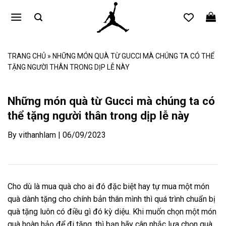
Bỏ
qua
nội
dung
TRANG CHỦ
»
NHỮNG MÓN QUÀ TỪ GUCCI MÀ CHÚNG TA CÓ THỂ
TẶNG NGƯỜI THÂN TRONG DỊP LỄ NÀY
Những món quà từ Gucci mà chúng ta có
thể tặng người thân trong dịp lễ này
By vithanhlam | 06/09/2023
Cho dù là mua quà cho ai đó đặc biệt hay tự mua một món
quà dành tặng cho chính bản thân mình thì quá trình chuẩn bị
quà tặng luôn có điều gì đó kỳ diệu. Khi muốn chọn một món
quà hoàn hảo để đi tặng, thì bạn hãy cân nhắc lựa chọn quà