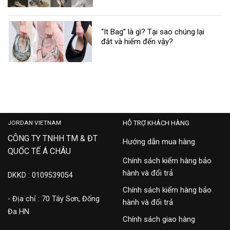
“It Bag” là gì? Tại sao chúng lại
đắt và hiếm đến vậy?
JORDAN VIETNAM
HỖ TRỢ KHÁCH HÀNG
CÔNG TY TNHH TM & ĐT
Hướng dẫn mua hàng
QUỐC TẾ Á CHÂU
Chính sách kiểm hàng bảo
hành và đổi trả
DKKD : 0109539054
Chính sách kiểm hàng bảo
- Địa chỉ : 70 Tây Sơn, Đống
hành và đổi trả
Đa HN
Chính sách giao hàng