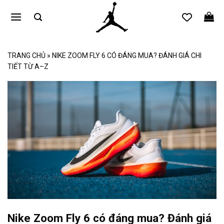
Bỏ
qua
nội
dung
TRANG CHỦ
»
NIKE ZOOM FLY 6 CÓ ĐÁNG MUA? ĐÁNH GIÁ CHI
TIẾT TỪ A–Z
Nike Zoom Fly 6 có đáng mua? Đánh giá