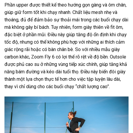
Phần upper được thiết kế theo hướng gọn gàng và ôm chân,
giúp giữ form tốt khi chạy nhanh. Chất liệu mesh nhẹ và
thoáng, đủ để đảm bảo sự thoải mái trong các buổi chạy dài
mà không gây bí bách. Tuy nhiên, form giày thiên về fit ôm,
đặc biệt ở phần mũi. Điều này giúp tăng độ ổn định khi chạy
tốc độ, nhưng có thể không phù hợp với những ai thích cảm
giác rộng rãi hoặc có bàn chân bè. So với nhiều mẫu giày
carbon khác, Zoom Fly 6 có lợi thế rõ rệt về độ bền. Outsole
được phủ cao su ở những vùng tiếp xúc chính, giúp tăng khả
năng bám đường và kéo dài tuổi thọ. Điều này biến đôi giày
thành một lựa chọn thực tế hơn cho việc tập luyện lâu dài,
thay vì chỉ dùng cho các buổi chạy “chất lượng cao”.