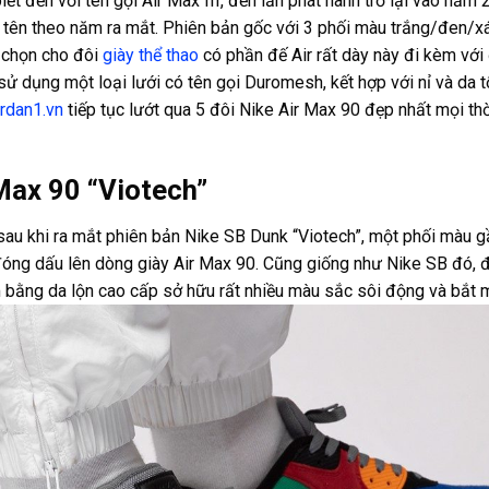
ết đến với tên gọi Air Max III, đến lần phát hành trở lại vào năm
 tên theo năm ra mắt. Phiên bản gốc với 3 phối màu trắng/đen/x
 chọn cho đôi
giày thể thao
có phần đế Air rất dày này đi kèm với
sử dụng một loại lưới có tên gọi Duromesh, kết hợp với nỉ và da 
ordan1.vn
tiếp tục lướt qua 5 đôi Nike Air Max 90 đẹp nhất mọi thờ
Max 90 “Viotech”
u khi ra mắt phiên bản Nike SB Dunk “Viotech”, một phối màu g
óng dấu lên dòng giày Air Max 90. Cũng giống như Nike SB đó, đ
bằng da lộn cao cấp sở hữu rất nhiều màu sắc sôi động và bắt 