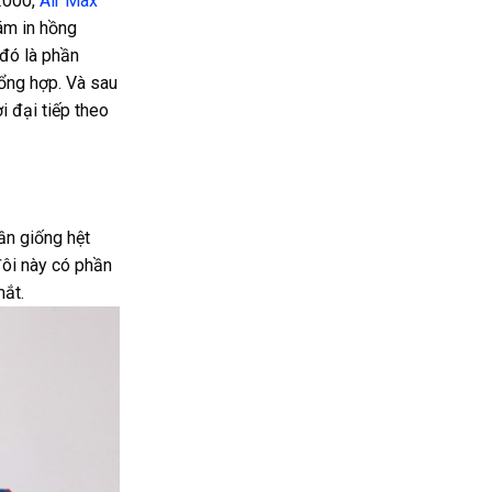
 2000,
Air Max
ám in hồng
 đó là phần
tổng hợp. Và sau
i đại tiếp theo
ần giống hệt
ôi này có phần
mắt.