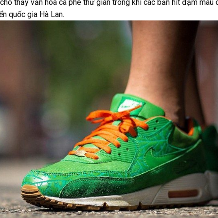
 cho thấy văn hóa cà phê thư giãn trong khi các bản hit đậm màu
ển quốc gia Hà Lan.