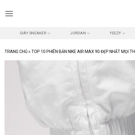
Bỏ
qua
nội
dung
GIÀY SNEAKER
JORDAN
YEEZY
TRANG CHỦ
»
TOP 10 PHIÊN BẢN NIKE AIR MAX 90 ĐẸP NHẤT MỌI THỜ