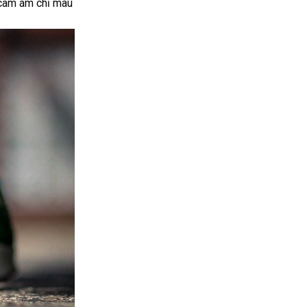
 cam ám chỉ màu