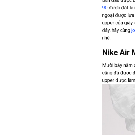
Ban đầu được bi
90
được đặt lại
ngoại được lựa
upper của giày 
đây, hãy cùng
j
nhé.
Nike Air 
Mười bảy năm sa
cũng đã được đ
upper được làm 