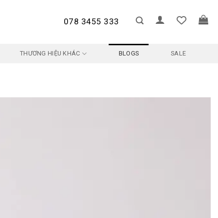
078 3455 333
THƯƠNG HIỆU KHÁC
BLOGS
SALE