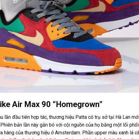
Nike Air Max 90 “Homegrown”
u lần đầu tiên hợp tác, thương hiệu Patta có trụ sở tại Hà Lan mớ
e. Phiên bản lần này gắn bó với cội nguồn của họ bằng một lối ph
cửa hàng của thương hiệu ở Amsterdam. Phần upper màu xanh lá câ