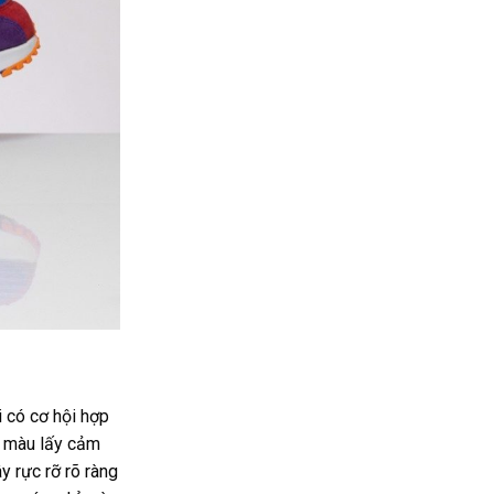
i có cơ hội hợp
ối màu lấy cảm
y rực rỡ rõ ràng