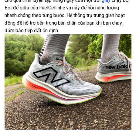
cho quá trình luyện tập hàng ngày của một đôi
giày
chạy bộ.
Bọt đế giữa của FuelCell nhẹ và nảy để hồi năng lượng
nhanh chóng theo từng bước. Hệ thống trụ trung gian hoạt
động để hỗ trợ bên trong bàn chân của bạn khi bạn chạy,
đảm bảo tiếp đất ổn định.