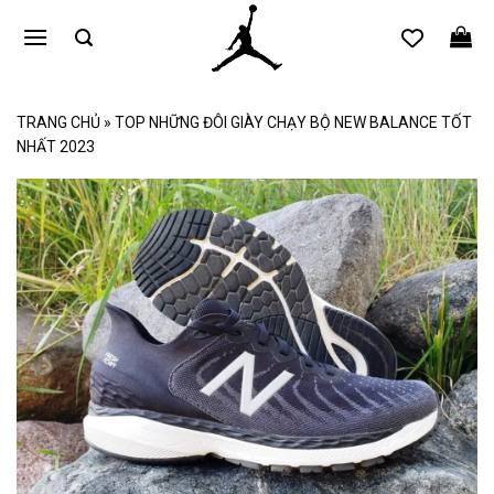
Bỏ
qua
nội
dung
TRANG CHỦ
»
TOP NHỮNG ĐÔI GIÀY CHẠY BỘ NEW BALANCE TỐT
NHẤT 2023